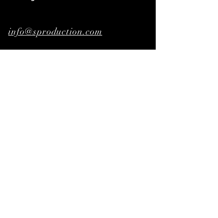
info@sproduction.com
Donanım & Donatıcılar
Bize katılın
Abone Ol!
© 2023 by Şenay Ertorun.
Proudly created with
Wix.com